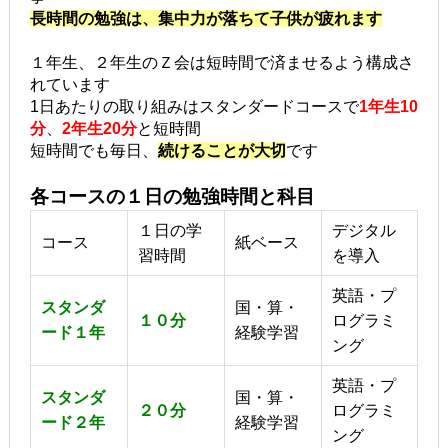
長時間の勉強は、集中力が落ちて子供が疲れます
１年生、２年生のＺ会は短時間で済ませるよう構成さ
れています
1日あたりの取り組みはスタンダードコースで
1年生10
分
、
2年生20分
と短時間
短時間でも毎日、
続けることが大切
です
各コースの１日の勉強時間と科目
１日の学
デジタル
コース
紙ベース
習時間
を導入
英語・プ
スタンダ
国・算・
１０分
ログラミ
ード１年
経験学習
ング
英語・プ
スタンダ
国・算・
２０分
ログラミ
ード２年
経験学習
ング