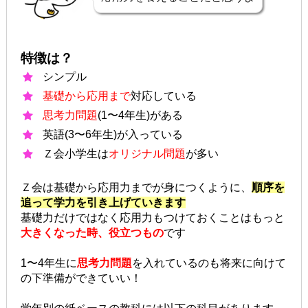
特徴は？
シンプル
基礎から応用まで
対応している
思考力問題
(1〜4年生)がある
英語(3〜6年生)が入っている
Ｚ会小学生は
オリジナル問題
が多い
Ｚ会は基礎から応用力までが身につくように、
順序を
追って学力を引き上げていきます
基礎力だけではなく応用力もつけておくことはもっと
大きくなった時、役立つもの
です
1〜4年生に
思考力問題
を入れているのも将来に向けて
の下準備ができていい！