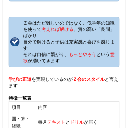
Ｚ会はただ難しいのではなく、低学年の知識
を使って
考えれば解ける
、質の高い「良問」
ばかり
自分で解けると子供は充実感と喜びを感じま
す
それは自信に繋がり、
もっとやろう
という
意
欲
が湧いてきます
学びの正道
を実現しているのが
Ｚ会のスタイル
と言え
ます
特徴一覧表
項目
内容
国・算・
毎月
テキスト
と
ドリル
が届く
経験