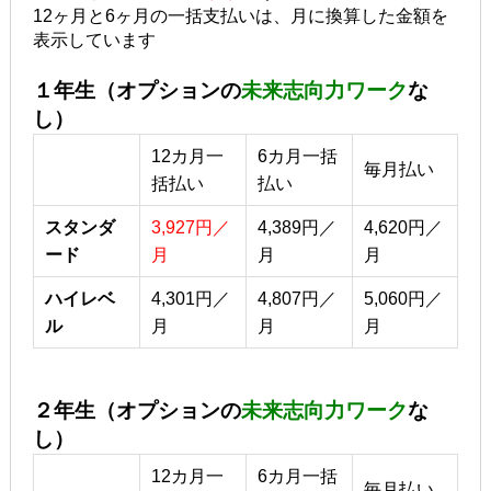
12ヶ月と6ヶ月の一括支払いは、月に換算した金額を
表示しています
１年生（オプションの
未来志向力ワーク
な
し）
12カ月一
6カ月一括
毎月払い
括払い
払い
スタンダ
3,927円／
4,389円／
4,620円／
ード
月
月
月
ハイレベ
4,301円／
4,807円／
5,060円／
ル
月
月
月
２年生（オプションの
未来志向力ワーク
な
し）
12カ月一
6カ月一括
毎月払い