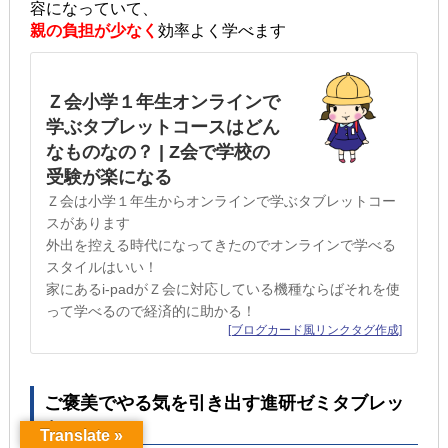
容になっていて、
親の負担が少なく
効率よく学べます
Ｚ会小学１年生オンラインで
学ぶタブレットコースはどん
なものなの？ | Z会で学校の
受験が楽になる
Ｚ会は小学１年生からオンラインで学ぶタブレットコー
スがあります
外出を控える時代になってきたのでオンラインで学べる
スタイルはいい！
家にあるi-padがＺ会に対応している機種ならばそれを使
って学べるので経済的に助かる！
[ブログカード風リンクタグ作成]
ご褒美でやる気を引き出す進研ゼミタブレッ
ト
Translate »