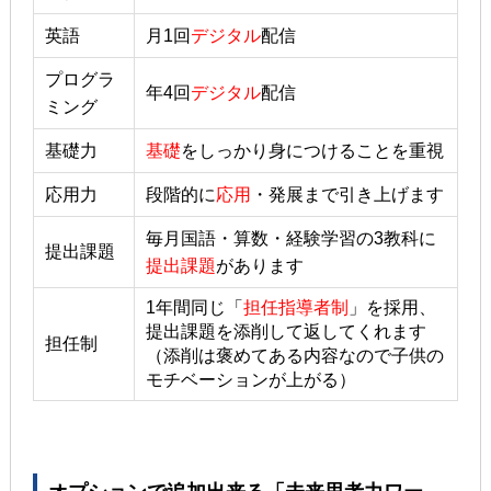
英語
月1回
デジタル
配信
プログラ
年4回
デジタル
配信
ミング
基礎力
基礎
をしっかり身につけることを重視
応用力
段階的に
応用
・発展まで引き上げます
毎月国語・算数・経験学習の3教科に
提出課題
提出課題
があります
1年間同じ「
担任指導者制
」を採用、
提出課題を添削して返してくれます
担任制
（添削は褒めてある内容なので子供の
モチベーションが上がる）