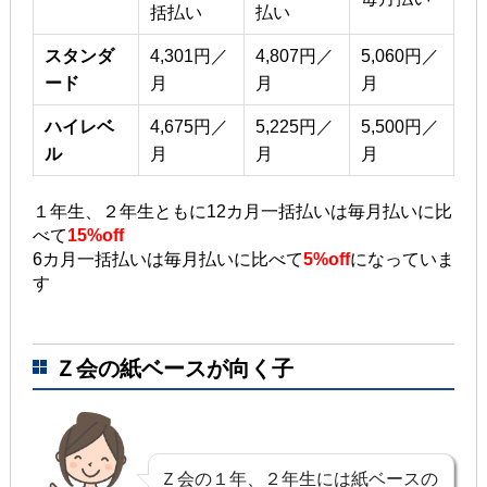
括払い
払い
スタンダ
4,301円／
4,807円／
5,060円／
ード
月
月
月
ハイレベ
4,675円／
5,225円／
5,500円／
ル
月
月
月
１年生、２年生ともに12カ月一括払いは毎月払いに比
べて
15%off
6カ月一括払いは毎月払いに比べて
5%off
になっていま
す
Ｚ会の紙ベースが向く子
Ｚ会の１年、２年生には紙ベースの