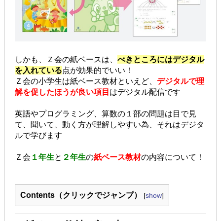
しかも、Ｚ会の紙ベースは、
べきところにはデジタル
を入れている
点が効果的でいい！
Ｚ会の小学生は紙ベース教材といえど、
デジタルで理
解を促したほうが良い項目
はデジタル配信です
英語やプログラミング、算数の１部の問題は目で見
て、聞いて、動く方が理解しやすい為、それはデジタ
ルで学びます
Ｚ会
１年生
と
２年生
の
紙ベース教材
の内容について！
Contents（クリックでジャンプ）
[
show
]