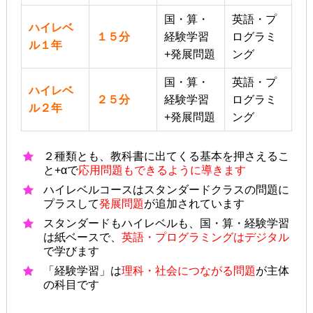
国・算・
英語・プ
ハイレベ
１５分
経験学習
ログラミ
ル１年
+発展問題
ング
国・算・
英語・プ
ハイレベ
２５分
経験学習
ログラミ
ル２年
+発展問題
ング
２種類とも、教科書に出てくる基本を押さえるこ
と+αで
応用問題もできるように導きます
ハイレベルコースはスタンダードクラスの問題に
プラスして
発展問題
が追加されています
スタンダードもハイレベルも、国・算・経験学習
は紙ベースで、
英語・プログラミングはデジタル
で学びます
「経験学習」は
理科・社会につながる問題
が主体
の科目です