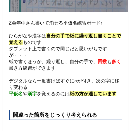
Z会年中さん書いて消せる平仮名練習ボード↑
ひらがなや漢字は
自分の手で紙に繰り返し書くことで
覚える
ものです
タブレット上で書くので同じだと思いがちです
が・・・
紙で書くほうが、繰り返し、自分の手で、
回数
も
多く
書き方練習ができます
デジタルなら一度書けばすぐに○が付き、次の字に移
り変わる
平仮名
や
漢字
を覚えるのには
紙の方が適しています
間違った箇所をじっくり考えられる