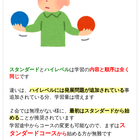
スタンダード
と
ハイレベル
は学習の
内容と順序は全く
同じ
です
違いは、
ハイレベルには発展問題が追加されている
事
追加されている分、学習量は増えます
Ｚ会では無理がない様に、
最初はスタンダードから始
める
ことが推奨されています
ス
学習途中からコースの変更も可能なので、
まずは
タンダードコース
から
始める方が無難です