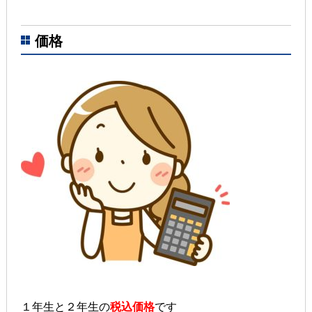
価格
１年生と２年生の
税込価格
です