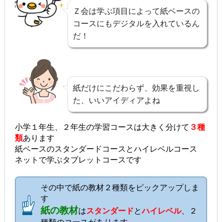
Ｚ会は学ぶ項目によって紙ベースの
コースにもデジタルを入れているん
だ！
紙だけにこだわらず、効果を重視し
た、いいアイディアよね
小学１年生、２年生の学習コースは大きく分けて
３種
類
あります
紙ベースのスタンダードコースとハイレベルコース
ネットで学ぶタブレットコースです
その中で紙の教材２種類をピックアップしま
す
紙の教材
は
スタンダード
と
ハイレベル
、２