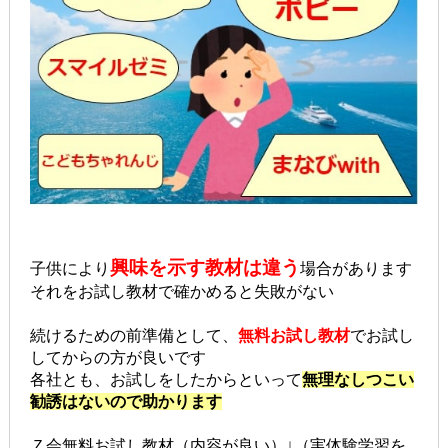
興味を示す教材は違う
子供により
場合があります
それをお試し教材で確かめると失敗がない
続けるための前準備として、
無料お試し教材
でお試し
してからの方が良いです
各社とも、お試しをしたからといって
無理なしつこい
勧誘はないので助かります
Ｚ会無料お試し教材（内容が良い）↓（実体験学習を