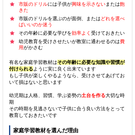
市販のドリル
には子供が
興味を示さない
または
飽
きた
市販のドリルを選ぶのが面倒、または
どれを選べ
ばいいのか迷う
その年齢に必要な学びを
効率よく
受けておきたい
幼児教育を受けさせたいが教室に通わせるのは
費
用
がかさむ
有名な家庭学習教材は
その年齢に必要な知識や習慣が
付けられる
ように実に良く出来ています
もし子供が楽しくやるようなら、受けさせてあげてお
いて損はないと思います
幼児期は人格、習慣、学ぶ姿勢の
土台を作る
大切な時
期
その時期を見逃さないで子供に合う良い方法をとって
教育しておきたいです
家庭学習教材を選んだ理由