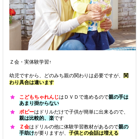
Ｚ会・実体験学習↑
幼児ですから、どのみち親の関わりは必要ですが、
関
わり具合は違います
こどもちゃれんじ
はＤＶＤで進めるので
親の手は
あまり掛からない
ポピー
はドリルだけで子供が簡単に出来るので、
親は比較的、楽
です
Ｚ会
はドリルの他に体験学習教材があるので
親の
手助け
が要りますが、
子供との会話は増える