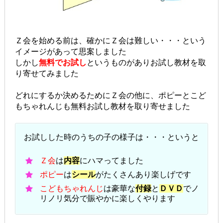
Ｚ会を始める前は、確かにＺ会は難しい・・・という
イメージがあって思案しました
しかし
無料でお試し
というものがありお試し教材を取
り寄せてみました
どれにするか決めるためにＺ会の他に、ポピーとこど
もちゃれんじも無料お試し教材を取り寄せました
お試しした時のうちの子の様子は・・・というと
Ｚ会
は
内容
にハマってました
ポピー
は
シール
がたくさんあり楽しげです
こどもちゃれんじ
は豪華な
付録
と
ＤＶＤ
でノ
リノリ気分で賑やかに楽しくやります