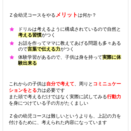
メリット
Ｚ会幼児コースをやる
は何か？
ドリルは考えるように構成されているので自然と
考える習慣
がつく
お話を作ってママに教えてあげる問題も多々ある
ので
言葉で伝える力
がつく
体験学習があるので、子供は身を持って
実際に体
験出来る
これからの子供は
自分で考えて
、周りと
コミニュケー
ションをとる
力は必要です
また頭で考えるだけではなく実際に試してみる
行動力
を身につけている子の方がたくましい
Ｚ会の幼児コースは難しいというよりも、上記の力を
付けるために、考えられた内容になっています