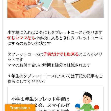
小学校に入ればＺ会にもタブレットコースがあります
忙しいママなら
小学校に入るときにタブレットコース
にするのも良い方法です
タブレットコースは
子供だけでも出来る
ところがメリ
ットです
ママのお付き合いの時間も随分と軽減されます
１年生のタブレットコースについては下記の記事もご
参考にしてください↓
小学１年生タブレット学習は
何がいい？Ｚ会、スマイルゼ
Translate »