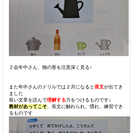
Ｚ会年中さん、物の形を注意深く見る↑
また年中さんのドリルでは２月になると
長文
が出てき
ました
長い文章を読んで
理解する
力をつけるものです↓
教材があってこそ
、長文に触れられ、慣れ、練習でき
るものです