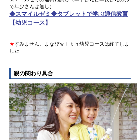
で年少さんは無し）
◆スマイルゼミ◆タブレットで学ぶ通信教育
【幼児コース】
★
すみません、まなびｗｉｔｈ幼児コースは終了しま
した
親の関わり具合