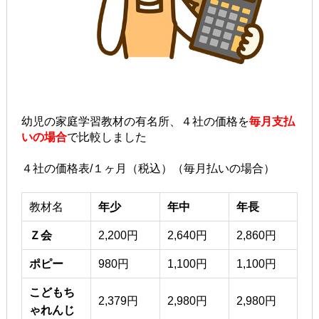
幼児の家庭学習教材の有名所、４社の価格を
毎月支払
いの場合
で比較しました
４社の価格表/１ヶ月（税込）（毎月払いの場合）
教材名
年少
年中
年長
Ｚ会
2,200円
2,640円
2,860円
ポピー
980円
1,100円
1,100円
こどもち
2,379円
2,980円
2,980円
ゃれんじ