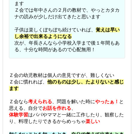
ます
Ｚ会では年中さんの２月の教材で、やっとカタカ
ナの読みが少しだけ出てきたと思います
子供は楽しくぼちぼち続けていれば、
覚えは早い
し余裕で出来るようになる
次が、年長さんなら小学校入学まで後１年間もあ
る、十分な時間があるので心配無用！
Ｚ会の幼児教材は個人の意見ですが、難しくない
Ｚ会に慣れれば、
他のものは少し、たよりないと感じ
ます
Ｚ会なら
考えられる
、問題を解いた時に
やったぁ！
と
思える、自分で
お話を作れる
、
体験学習
はパパやママと一緒に工作したり、観察した
り、料理したりできるからめっちゃ
楽しい