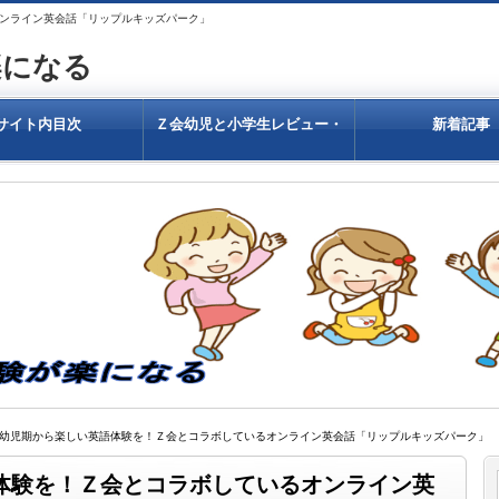
ンライン英会話「リップルキッズパーク」
楽になる
サイト内目次
Ｚ会幼児と小学生レビュー・
新着記事
有名大学合格率がすごいのは
なぜ？結果を出すＺ会教材は
どんなもの？
 幼児期から楽しい英語体験を！Ｚ会とコラボしているオンライン英会話「リップルキッズパーク」
体験を！Ｚ会とコラボしているオンライン英