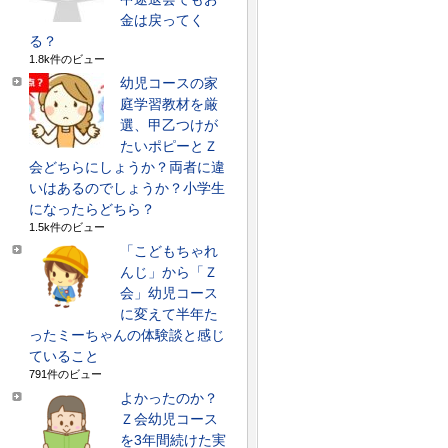
金は戻ってく
る？
1.8k件のビュー
幼児コースの家
庭学習教材を厳
選、甲乙つけが
たいポピーとＺ
会どちらにしょうか？両者に違
いはあるのでしょうか？小学生
になったらどちら？
1.5k件のビュー
「こどもちゃれ
んじ」から「Ｚ
会」幼児コース
に変えて半年た
ったミーちゃんの体験談と感じ
ていること
791件のビュー
よかったのか？
Ｚ会幼児コース
を3年間続けた実