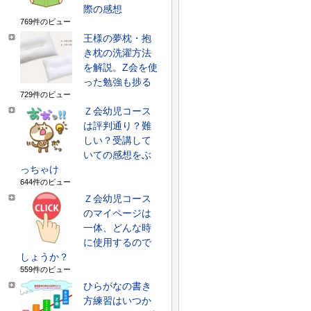
際の感想
769件のビュー
王様の夢枕・抱
き枕の洗濯方法
を解説。Z会を使
った勉強も捗る
729件のビュー
Ｚ会幼児コース
は評判通り？難
しい？受講して
いての感想をぶ
っちゃけ
644件のビュー
Ｚ会幼児コース
のマイページは
一体、どんな時
に使用するので
しょうか？
559件のビュー
ひらがなの書き
方練習はいつか