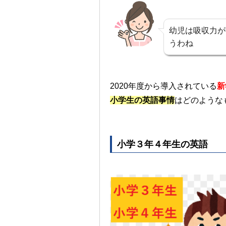
幼児は吸収力が
うわね
2020年度から導入されている
新
小学生の英語事情
はどのような
小学３年４年生の英語