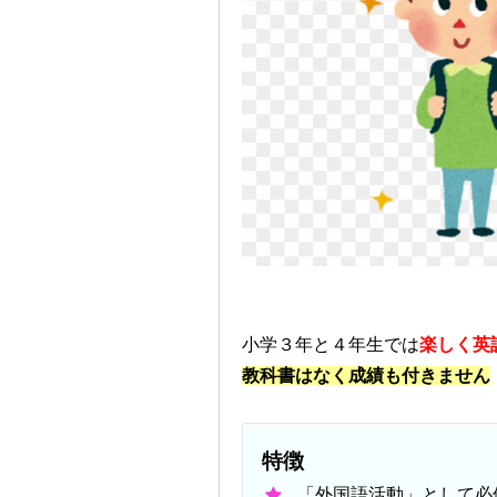
小学３年と４年生では
楽しく英
教科書はなく成績も付きません
特徴
「外国語活動」として必