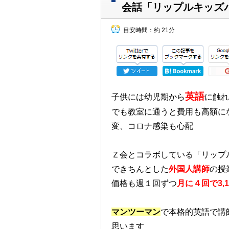
会話「リップルキッズ
目安時間：
約 21分
英語
子供には幼児期から
に触れ
でも教室に通うと費用も高額に
変、コロナ感染も心配
Ｚ会とコラボしている「リップ
できちんとした
外国人講師
の授
価格も週１回ずつ
月に４回で3,1
マンツーマン
で本格的英語で講
思います