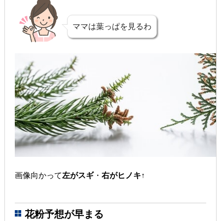
ママは葉っぱを見るわ
画像向かって
左がスギ
・
右がヒノキ
↑
花粉予想が早まる