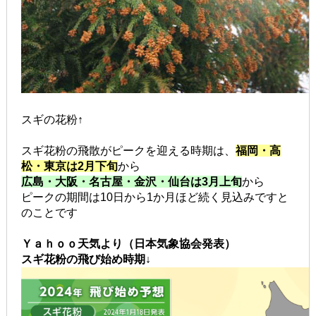
スギの花粉↑
スギ花粉の飛散がピークを迎える時期は、
福
岡
・高
松・東京は2月下旬
から
広島・大阪・名古屋・金沢・仙台は3月上旬
から
ピークの期間は10日から1か月ほど続く見込みですと
のことです
Ｙａｈｏｏ天気より（日本気象協会発表）
スギ花粉の飛び始め時期↓