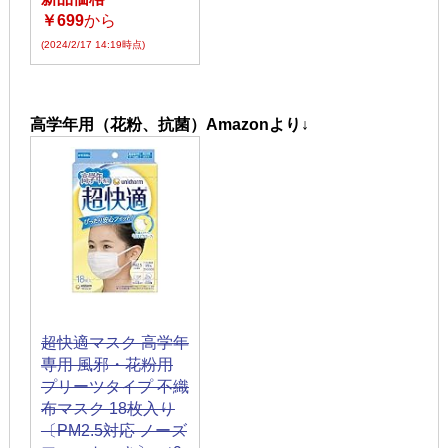
￥699
から
(2024/2/17 14:19時点)
高学年用（花粉、抗菌）Amazonより↓
超快適マスク 高学年
専用 風邪・花粉用
プリーツタイプ 不織
布マスク 18枚入り
〔PM2.5対応 ノーズ