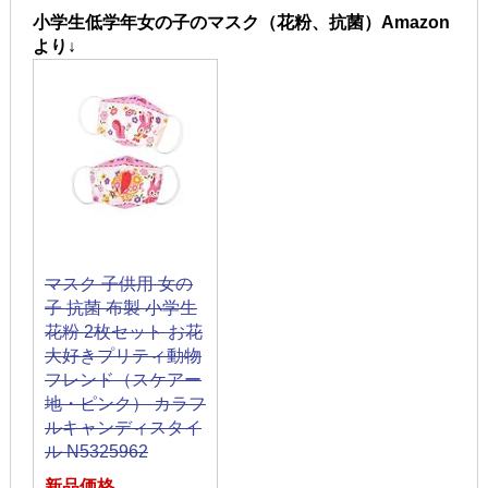
小学生低学年女の子のマスク（花粉、抗菌）Amazon
より↓
マスク 子供用 女の
子 抗菌 布製 小学生
花粉 2枚セット お花
大好きプリティ動物
フレンド（スケアー
地・ピンク） カラフ
ルキャンディスタイ
ル N5325962
新品価格