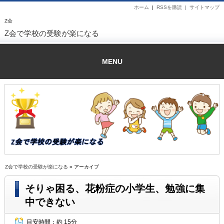
ホーム
|
RSSを購読 |
サイトマップ
Z会
Z会で学校の受験が楽になる
MENU
Z会で学校の受験が楽になる
» アーカイブ
そりゃ困る、花粉症の小学生、勉強に集
中できない
目安時間：
約 15分