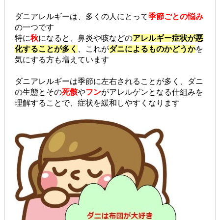
ダニアレルギーは、多くの人にとって
季節ごとの悩み
の一つです
特に
秋
になると、鼻炎や咳などの
アレルギー症状が悪
化することが多く
、これが
ダニによるものかどうか
を
気にする方も増えています
ダニアレルギーは季節に左右されることが多く、ダニ
の生態とその
死骸
や
フン
がアレルゲンとなる仕組みを
理解することで、症状を緩和しやすくなります