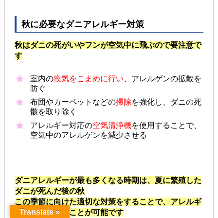
秋に必要なダニアレルギー対策
秋はダニの死がいやフンが空気中に飛ぶので要注意で
す
室内の
換気をこまめに行い
、アレルゲンの拡散を
防ぐ
布団やカーペットなどの
掃除
を強化し、ダニの死
骸を取り除く
アレルギー対応の
空気清浄機
を使用することで、
空気中のアレルゲンを減少させる
ダニアレルギーが最も多くなる時期は、夏に繁殖した
ダニが死んだ後の秋
この季節に向けた適切な対策をすることで、アレルギ
Translate »
ーの悪化を防ぐことが可能です