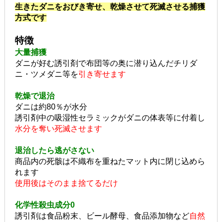
生きたダニをおびき寄せ、乾燥させて死滅させる捕獲
方式です
特徴
大量捕獲
ダニが好む誘引剤で布団等の奥に潜り込んだチリダ
ニ・ツメダニ等を
引き寄せます
乾燥で退治
ダニは約80％が水分
誘引剤中の吸湿性セラミックがダニの体表等に付着し
水分を奪い死滅させます
退治したら逃がさない
商品内の死骸は不織布を重ねたマット内に閉じ込めら
れます
使用後はそのまま捨てるだけ
化学性殺虫成分0
誘引剤は食品粉末、ビール酵母、食品添加物など
自然