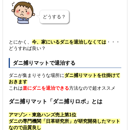
どうする？
とにかく、
今、家にいるダニを退治しなくては
・・・
どうすれば良い？
ダニ捕りマットで退治する
ダニが集まりそうな場所に
ダニ捕りマットを仕掛けて
おきます
これは
楽にダニを退治できる
方法なので超オススメ
ダニ捕りマット「ダニ捕りロボ」とは
ア
マ
ゾン・東急ハンズ売上第1位
ダニの専門機関「日革研究所」が研究開発したマット
なので品質良し