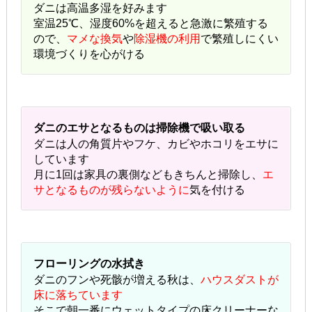
ダニは高温多湿を好みます
室温25℃、湿度60%を超えると急激に繁殖する
ので、
マメな換気
や
除湿機の利用
で繁殖しにくい
環境づくりを心がける
ダニのエサとなるものは掃除機で吸い取る
ダニは人の角質片やフケ、カビやホコリをエサに
しています
月に1回は家具の裏側などもきちんと掃除し、
エ
サとなるものが残らないように
気を付ける
フローリングの水拭き
ダニのフンや死骸が増える秋は、
ハウスダストが
床に落ちています
そこで朝一番にウェットタイプの床クリーナーな