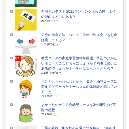
全国学力テスト 2021ランキング上位の県、上位
の理由はどこにある？
2k件のビュー
Ｚ会の退会方法について・学年中途退会でもお金
は戻ってくる？
1.8k件のビュー
幼児コースの家庭学習教材を厳選、甲乙つけがた
いポピーとＺ会どちらにしょうか？両者に違いは
あるのでしょうか？小学生になったらどちら？
1.5k件のビュー
「こどもちゃれんじ」から「Ｚ会」幼児コースに
変えて半年たったミーちゃんの体験談と感じてい
ること
791件のビュー
よかったのか？Ｚ会幼児コースを3年間続けた実
際の感想
769件のビュー
王様の夢枕・抱き枕の洗濯方法を解説。Z会を使