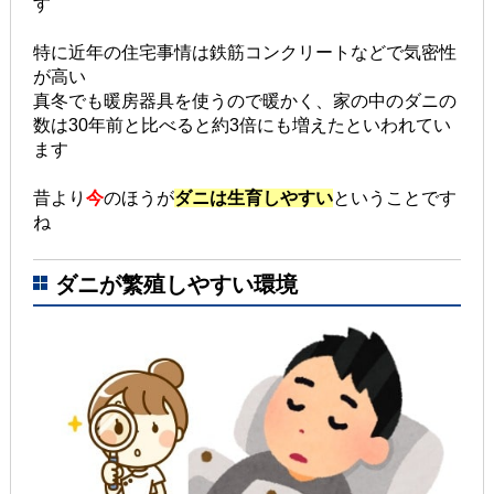
す
特に近年の住宅事情は鉄筋コンクリートなどで気密性
が高い
真冬でも暖房器具を使うので暖かく、家の中のダニの
数は30年前と比べると約3倍にも増えたといわれてい
ます
昔より
今
のほうが
ダニは生育しやすい
ということです
ね
ダニが繁殖しやすい環境