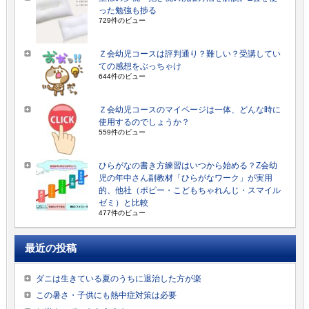
った勉強も捗る
729件のビュー
Ｚ会幼児コースは評判通り？難しい？受講してい
ての感想をぶっちゃけ
644件のビュー
Ｚ会幼児コースのマイページは一体、どんな時に
使用するのでしょうか？
559件のビュー
ひらがなの書き方練習はいつから始める？Z会幼
児の年中さん副教材「ひらがなワーク」が実用
的、他社（ポピー・こどもちゃれんじ・スマイル
ゼミ）と比較
477件のビュー
最近の投稿
ダニは生きている夏のうちに退治した方が楽
この暑さ・子供にも熱中症対策は必要