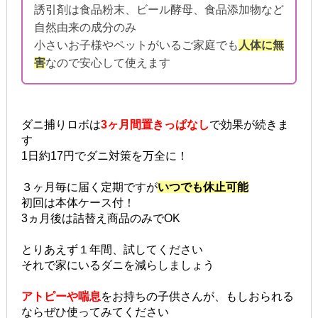
誘引剤は食品粉末、ビール酵母、食品添加物など
自然由来の成分のみ
小さいお子様やペットがいるご家庭でも
人体に無
害
なので安心して使えます
ダニ捕りロボは
3ヶ月間置きっぱなし
で効果が続きま
す
1日約17円でダニ対策を万全に！
３ヶ月毎に届く定期ですが
いつでも休止可能
初回は本体ケース付！
3ヵ月後は詰替え商品のみでOK
とりあえず１年間、試してください
それで家にいるダニを減らしましょう
アトピーや喘息
をお持ちの子供さんが、もしおられる
ならぜひ使ってみてください