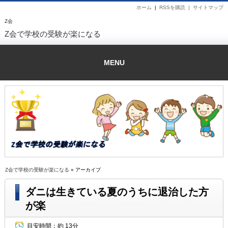
ホーム
|
RSSを購読 |
サイトマップ
Z会
Z会で学校の受験が楽になる
MENU
Z会で学校の受験が楽になる
» アーカイブ
ダニは生きている夏のうちに退治した方
が楽
目安時間：
約 13分