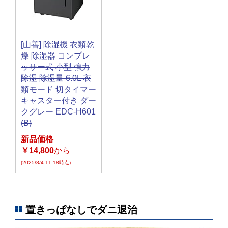
[山善] 除湿機 衣類乾
燥 除湿器 コンプレ
ッサー式 小型 強力
除湿 除湿量 6.0L 衣
類モード 切タイマー
キャスター付き ダー
クグレー EDC-H601
(B)
新品価格
￥14,800
から
(2025/8/4 11:18時点)
置きっぱなしでダニ退治