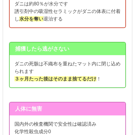
ダニは約80％が水分です
誘引剤中の吸湿性セラミックがダニの体表に付着
し
水分を奪い
退治する
捕獲したら逃がさない
ダニの死骸は不織布を重ねたマット内に閉じ込め
られます
３ヶ月たった後はそのまま捨てるだけ
！
人体に無害
国内外の検査機関で安全性は確認済み
化学性殺虫成分0