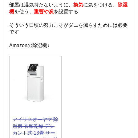
部屋は湿気持たないように、
換気
に気をつける、
除湿
機
を使う、
重曹や炭
を設置する
そういう日頃の努力こそがダニを減らすためには必要
です
Amazonの除湿機↓
アイリスオーヤマ 除
湿機 衣類乾燥 デシ
カント式 13畳 サー