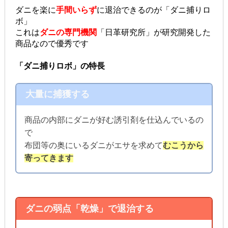
ダニを楽に
手間いらず
に退治できるのが「ダニ捕りロ
ボ」
これは
ダニの専門機関
「日革研究所」が研究開発した
商品なので優秀です
「ダニ捕りロボ」の特長
大量に捕獲する
商品の内部にダニが好む誘引剤を仕込んでいるの
で
布団等の奥にいるダニがエサを求めて
むこうから
寄ってきます
ダニの弱点「乾燥」で退治する