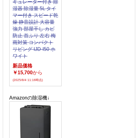
キュレーター付き 除
湿器 除湿量 5L タイ
マー付き スピード乾
燥 静音設計 大容量
強力 部屋干し カビ
防止 首ふり 左右 梅
雨対策 コンパクト
リビング IJD-I50 ホ
ワイト
新品価格
￥15,700
から
(2025/8/4 11:16時点)
Amazonの除湿機↓