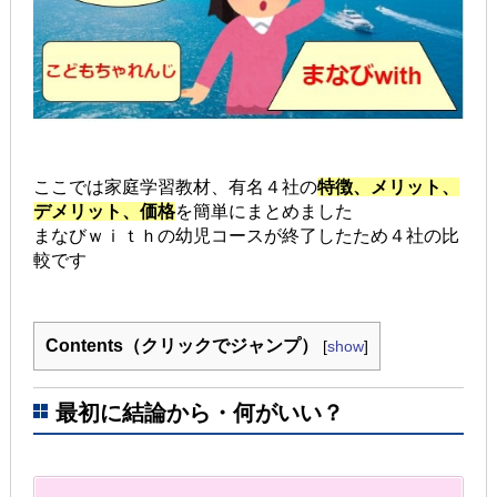
ここでは家庭学習教材、有名４社の
特徴、メリット、
デメリット、価格
を簡単にまとめました
まなびｗｉｔｈの幼児コースが終了したため４社の比
較です
Contents（クリックでジャンプ）
[
show
]
最初に結論から・何がいい？