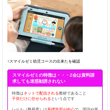
↑スマイルゼミ幼児コースの出来たを確認
スマイルゼミの特徴は・・・Z会は資料請
求しても迷惑勧誘されない
特徴は
ネットで配信される
教材であること
子供だけに任せられる
という点です
レベル（難易度）は
基礎学習が中心
で、国語や算