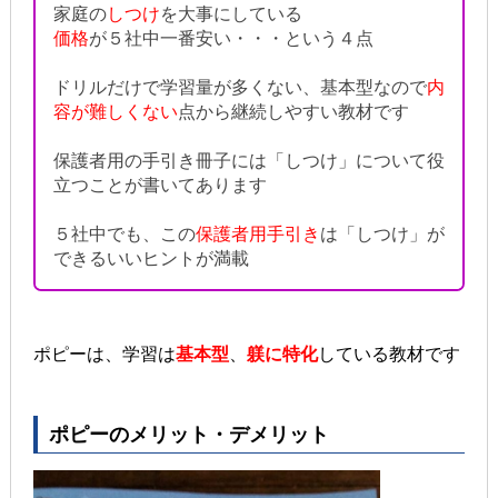
家庭の
しつけ
を大事にしている
価格
が５社中一番安い・・・という４点
ドリルだけで学習量が多くない、基本型なので
内
容が難しくない
点から継続しやすい教材です
保護者用の手引き冊子には「しつけ」について役
立つことが書いてあります
５社中でも、この
保護者用手引き
は「しつけ」が
できるいいヒントが満載
ポピーは、学習は
基本型
、
躾に特化
している教材です
ポピーのメリット・デメリット