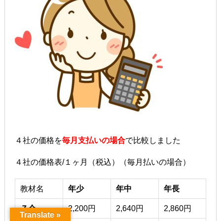
４社の価格を
毎月支払いの場合
で比較しました
４社の価格表/１ヶ月（税込）（毎月払いの場合）
教材名
年少
年中
年長
Ｚ会
2,200円
2,640円
2,860円
Translate »