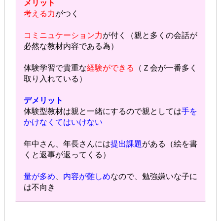
メリット
考える力
がつく
コミニュケーション力
が付く（親と多くの会話が
必然な教材内容である為）
体験学習で貴重な
経験ができる
（Ｚ会が一番多く
取り入れている）
デメリット
体験型教材は親と一緒にするので親としては
手を
かけなくてはいけない
年中さん、年長さんには
提出課題
がある（絵を書
くと返事が返ってくる）
量が多め
、
内容が難しめ
なので、勉強嫌いな子に
は不向き