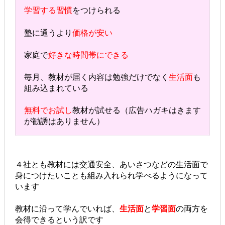
学習する習慣
をつけられる
塾に通うより
価格が安い
家庭で
好きな時間帯にできる
毎月、教材が届く内容は勉強だけでなく
生活面
も
組み込まれている
無料でお試し
教材が試せる（広告ハガキはきます
が勧誘はありません）
４社とも教材には交通安全、あいさつなどの生活面で
身につけたいことも組み入れられ学べるようになって
います
教材に沿って学んでいれば、
生活面
と
学習面
の両方を
会得できるという訳です