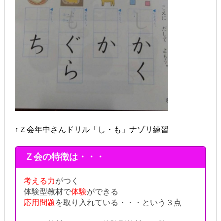
↑Ｚ会年中さんドリル「し・も」ナゾリ練習
Ｚ会の特徴は・・・
考える力
がつく
体験型教材で
体験
ができる
応用問題
を取り入れている・・・という３点